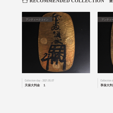
RECOMMENDED COLLECTION
激
アンティークコイン
アンティ
2021.05.07
天保大判金 １
享保大判